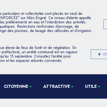
articuliers et collectivités sont placés en seuil de
ENFORCÉE" sur Mûrs-Érigné. Ce niveau d'alerte appelle
les prélèvements en eau et l'interdiction des activités
aquatiques. Restrictions renforcées d’arrosage, de
nge des piscines, de lavage des véhicules et d’irrigation
que élevé de feux de forêt et de végétation. En
 préfectoral, un arrêté communal est en vigueur
CO
usqu'au 15 septembre. Consultez l'arrêté pour
tions et les espaces arborés concernés.
CITOYENNE
ATTRACTIVE
UTILE