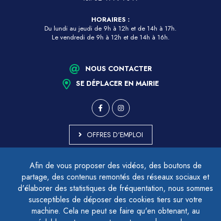
HORAIRES :
Du lundi au jeudi de 9h à 12h et de 14h à 17h.
Le vendredi de 9h à 12h et de 14h à 16h.
NOUS CONTACTER
SE DÉPLACER EN MAIRIE
OFFRES D'EMPLOI
MARCHÉS PUBLICS
Afin de vous proposer des vidéos, des boutons de
ACCESSIBILITÉ - PARTIELLEMENT CONFORME
partage, des contenus remontés des réseaux sociaux et
PLAN DU SITE
d'élaborer des statistiques de fréquentation, nous sommes
MENTIONS LÉGALES
CONTACTER LE DÉLÉGUÉ À LA PROTECTION DES DONNÉES
susceptibles de déposer des cookies tiers sur votre
GESTION DES COOKIES
machine. Cela ne peut se faire qu'en obtenant, au