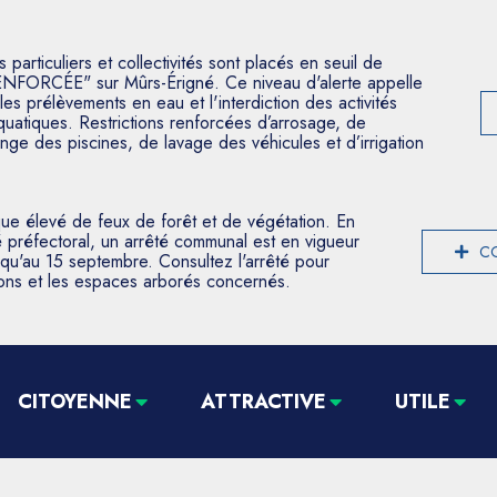
articuliers et collectivités sont placés en seuil de
ENFORCÉE" sur Mûrs-Érigné. Ce niveau d'alerte appelle
les prélèvements en eau et l'interdiction des activités
aquatiques. Restrictions renforcées d’arrosage, de
nge des piscines, de lavage des véhicules et d’irrigation
que élevé de feux de forêt et de végétation. En
 préfectoral, un arrêté communal est en vigueur
CO
usqu'au 15 septembre. Consultez l'arrêté pour
tions et les espaces arborés concernés.
CITOYENNE
ATTRACTIVE
UTILE