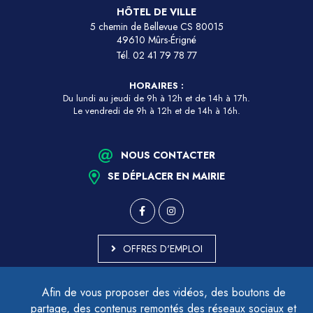
HÔTEL DE VILLE
5 chemin de Bellevue CS 80015
49610 Mûrs-Érigné
Tél.
02 41 79 78 77
HORAIRES :
Du lundi au jeudi de 9h à 12h et de 14h à 17h.
Le vendredi de 9h à 12h et de 14h à 16h.
NOUS CONTACTER
SE DÉPLACER EN MAIRIE
OFFRES D'EMPLOI
MARCHÉS PUBLICS
Afin de vous proposer des vidéos, des boutons de
ACCESSIBILITÉ - PARTIELLEMENT CONFORME
partage, des contenus remontés des réseaux sociaux et
PLAN DU SITE