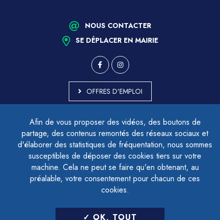
NOUS CONTACTER
SE DÉPLACER EN MAIRIE
OFFRES D'EMPLOI
MARCHÉS PUBLICS
Afin de vous proposer des vidéos, des boutons de
ACCESSIBILITÉ - PARTIELLEMENT CONFORME
partage, des contenus remontés des réseaux sociaux et
PLAN DU SITE
d'élaborer des statistiques de fréquentation, nous sommes
MENTIONS LÉGALES
CONTACTER LE DÉLÉGUÉ À LA PROTECTION DES DONNÉES
susceptibles de déposer des cookies tiers sur votre
GESTION DES COOKIES
machine. Cela ne peut se faire qu'en obtenant, au
préalable, votre consentement pour chacun de ces
cookies.
LETTRE D'INFORMATION
OK, TOUT