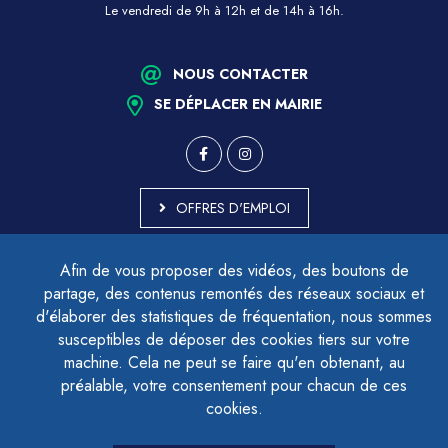
Le vendredi de 9h à 12h et de 14h à 16h.
NOUS CONTACTER
SE DÉPLACER EN MAIRIE
OFFRES D'EMPLOI
MARCHÉS PUBLICS
Afin de vous proposer des vidéos, des boutons de
ACCESSIBILITÉ - PARTIELLEMENT CONFORME
partage, des contenus remontés des réseaux sociaux et
PLAN DU SITE
d'élaborer des statistiques de fréquentation, nous sommes
MENTIONS LÉGALES
CONTACTER LE DÉLÉGUÉ À LA PROTECTION DES DONNÉES
susceptibles de déposer des cookies tiers sur votre
GESTION DES COOKIES
machine. Cela ne peut se faire qu'en obtenant, au
préalable, votre consentement pour chacun de ces
cookies.
LETTRE D'INFORMATION