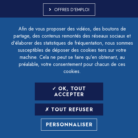
OFFRES D'EMPLOI
MARCHÉS PUBLICS
Afin de vous proposer des vidéos, des boutons de
ACCESSIBILITÉ - PARTIELLEMENT CONFORME
partage, des contenus remontés des réseaux sociaux et
PLAN DU SITE
d'élaborer des statistiques de fréquentation, nous sommes
MENTIONS LÉGALES
CONTACTER LE DÉLÉGUÉ À LA PROTECTION DES DONNÉES
susceptibles de déposer des cookies tiers sur votre
GESTION DES COOKIES
machine. Cela ne peut se faire qu'en obtenant, au
préalable, votre consentement pour chacun de ces
cookies.
LETTRE D'INFORMATION
OK, TOUT
SAISIR VOTRE ADRESSE E-MAIL
ACCEPTER
POUR VOUS INSCRIRE :
TOUT REFUSER
ARCHIVES
DÉSINSCRIPTION
PERSONNALISER
RÉALISATION
STRATIS