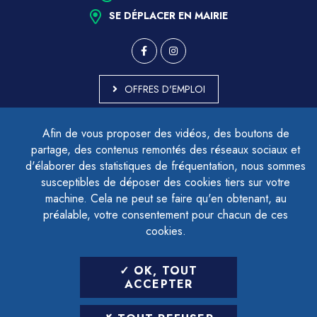
SE DÉPLACER EN MAIRIE
OFFRES D'EMPLOI
MARCHÉS PUBLICS
Afin de vous proposer des vidéos, des boutons de
ACCESSIBILITÉ - PARTIELLEMENT CONFORME
partage, des contenus remontés des réseaux sociaux et
PLAN DU SITE
d'élaborer des statistiques de fréquentation, nous sommes
MENTIONS LÉGALES
CONTACTER LE DÉLÉGUÉ À LA PROTECTION DES DONNÉES
susceptibles de déposer des cookies tiers sur votre
GESTION DES COOKIES
machine. Cela ne peut se faire qu'en obtenant, au
préalable, votre consentement pour chacun de ces
cookies.
LETTRE D'INFORMATION
OK, TOUT
SAISIR VOTRE ADRESSE E-MAIL
ACCEPTER
POUR VOUS INSCRIRE :