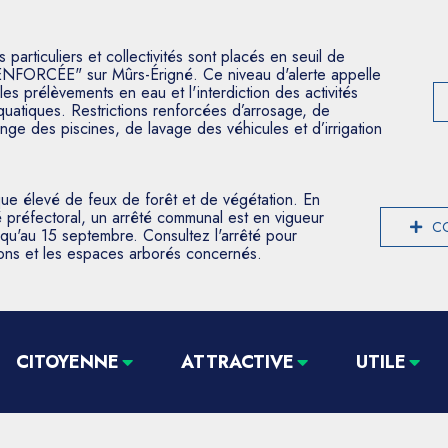
articuliers et collectivités sont placés en seuil de
ENFORCÉE" sur Mûrs-Érigné. Ce niveau d'alerte appelle
les prélèvements en eau et l'interdiction des activités
aquatiques. Restrictions renforcées d’arrosage, de
nge des piscines, de lavage des véhicules et d’irrigation
que élevé de feux de forêt et de végétation. En
 préfectoral, un arrêté communal est en vigueur
CO
usqu'au 15 septembre. Consultez l'arrêté pour
tions et les espaces arborés concernés.
CITOYENNE
ATTRACTIVE
UTILE