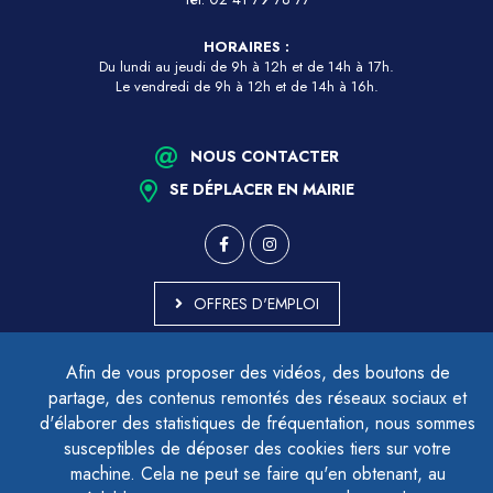
HORAIRES :
Du lundi au jeudi de 9h à 12h et de 14h à 17h.
Le vendredi de 9h à 12h et de 14h à 16h.
NOUS CONTACTER
SE DÉPLACER EN MAIRIE
OFFRES D'EMPLOI
MARCHÉS PUBLICS
Afin de vous proposer des vidéos, des boutons de
ACCESSIBILITÉ - PARTIELLEMENT CONFORME
partage, des contenus remontés des réseaux sociaux et
PLAN DU SITE
d'élaborer des statistiques de fréquentation, nous sommes
MENTIONS LÉGALES
CONTACTER LE DÉLÉGUÉ À LA PROTECTION DES DONNÉES
susceptibles de déposer des cookies tiers sur votre
GESTION DES COOKIES
machine. Cela ne peut se faire qu'en obtenant, au