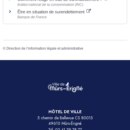
Institut national de la consommation (INC)
Être en situation de surendettement
Banque de France
©
Direction de l’information légale et administrative
HÔTEL DE VILLE
5 chemin de Bellevue CS 80015
49610 Mûrs-Érigné
Tél.
02 41 79 78 77