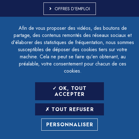
OFFRES D'EMPLOI
MARCHÉS PUBLICS
Afin de vous proposer des vidéos, des boutons de
ACCESSIBILITÉ - PARTIELLEMENT CONFORME
partage, des contenus remontés des réseaux sociaux et
PLAN DU SITE
d'élaborer des statistiques de fréquentation, nous sommes
MENTIONS LÉGALES
CONTACTER LE DÉLÉGUÉ À LA PROTECTION DES DONNÉES
susceptibles de déposer des cookies tiers sur votre
GESTION DES COOKIES
machine. Cela ne peut se faire qu'en obtenant, au
préalable, votre consentement pour chacun de ces
cookies.
LETTRE D'INFORMATION
OK, TOUT
SAISIR VOTRE ADRESSE E-MAIL
ACCEPTER
POUR VOUS INSCRIRE :
TOUT REFUSER
ARCHIVES
DÉSINSCRIPTION
PERSONNALISER
RÉALISATION
STRATIS