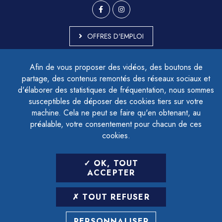
OFFRES D'EMPLOI
MARCHÉS PUBLICS
Afin de vous proposer des vidéos, des boutons de
ACCESSIBILITÉ - PARTIELLEMENT CONFORME
partage, des contenus remontés des réseaux sociaux et
PLAN DU SITE
d'élaborer des statistiques de fréquentation, nous sommes
MENTIONS LÉGALES
CONTACTER LE DÉLÉGUÉ À LA PROTECTION DES DONNÉES
susceptibles de déposer des cookies tiers sur votre
GESTION DES COOKIES
machine. Cela ne peut se faire qu'en obtenant, au
préalable, votre consentement pour chacun de ces
cookies.
LETTRE D'INFORMATION
OK, TOUT
SAISIR VOTRE ADRESSE E-MAIL
ACCEPTER
POUR VOUS INSCRIRE :
TOUT REFUSER
ARCHIVES
DÉSINSCRIPTION
PERSONNALISER