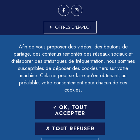
OFFRES D'EMPLOI
MARCHÉS PUBLICS
Afin de vous proposer des vidéos, des boutons de
ACCESSIBILITÉ - PARTIELLEMENT CONFORME
partage, des contenus remontés des réseaux sociaux et
PLAN DU SITE
d'élaborer des statistiques de fréquentation, nous sommes
MENTIONS LÉGALES
CONTACTER LE DÉLÉGUÉ À LA PROTECTION DES DONNÉES
susceptibles de déposer des cookies tiers sur votre
GESTION DES COOKIES
machine. Cela ne peut se faire qu'en obtenant, au
préalable, votre consentement pour chacun de ces
cookies.
LETTRE D'INFORMATION
OK, TOUT
SAISIR VOTRE ADRESSE E-MAIL
ACCEPTER
POUR VOUS INSCRIRE :
TOUT REFUSER
ARCHIVES
DÉSINSCRIPTION