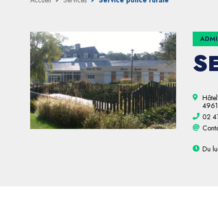
Accueil
Services
Service police rurale
ADMI
S
Hôtel
4961
02 4
Conta
Du lu