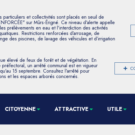
articuliers et collectivités sont placés en seuil de
ENFORCÉE" sur Mûrs-Érigné. Ce niveau d'alerte appelle
les prélèvements en eau et l'interdiction des activités
aquatiques. Restrictions renforcées d’arrosage, de
nge des piscines, de lavage des véhicules et d’irrigation
que élevé de feux de forêt et de végétation. En
 préfectoral, un arrêté communal est en vigueur
CO
usqu'au 15 septembre. Consultez l'arrêté pour
tions et les espaces arborés concernés.
CITOYENNE
ATTRACTIVE
UTILE