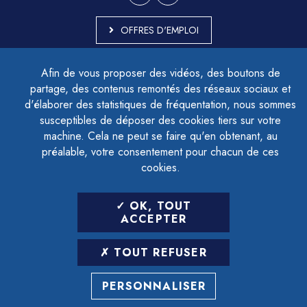
OFFRES D'EMPLOI
MARCHÉS PUBLICS
Afin de vous proposer des vidéos, des boutons de
ACCESSIBILITÉ - PARTIELLEMENT CONFORME
partage, des contenus remontés des réseaux sociaux et
PLAN DU SITE
d'élaborer des statistiques de fréquentation, nous sommes
MENTIONS LÉGALES
CONTACTER LE DÉLÉGUÉ À LA PROTECTION DES DONNÉES
susceptibles de déposer des cookies tiers sur votre
GESTION DES COOKIES
machine. Cela ne peut se faire qu'en obtenant, au
préalable, votre consentement pour chacun de ces
cookies.
LETTRE D'INFORMATION
OK, TOUT
SAISIR VOTRE ADRESSE E-MAIL
ACCEPTER
POUR VOUS INSCRIRE :
TOUT REFUSER
ARCHIVES
DÉSINSCRIPTION
PERSONNALISER