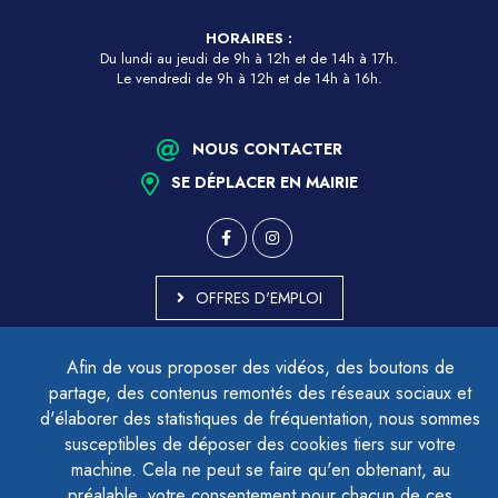
HORAIRES :
Du lundi au jeudi de 9h à 12h et de 14h à 17h.
Le vendredi de 9h à 12h et de 14h à 16h.
NOUS CONTACTER
SE DÉPLACER EN MAIRIE
OFFRES D'EMPLOI
MARCHÉS PUBLICS
Afin de vous proposer des vidéos, des boutons de
ACCESSIBILITÉ - PARTIELLEMENT CONFORME
partage, des contenus remontés des réseaux sociaux et
PLAN DU SITE
d'élaborer des statistiques de fréquentation, nous sommes
MENTIONS LÉGALES
CONTACTER LE DÉLÉGUÉ À LA PROTECTION DES DONNÉES
susceptibles de déposer des cookies tiers sur votre
GESTION DES COOKIES
machine. Cela ne peut se faire qu'en obtenant, au
préalable, votre consentement pour chacun de ces