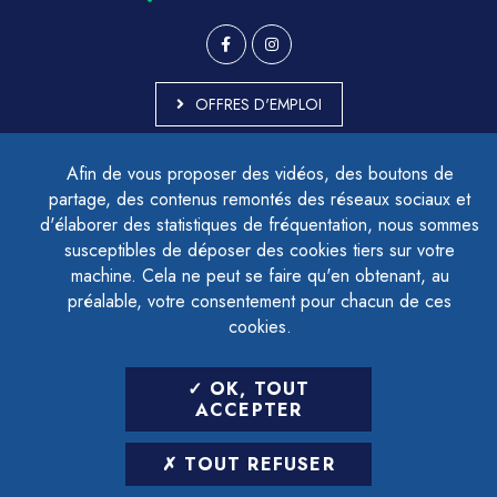
OFFRES D'EMPLOI
MARCHÉS PUBLICS
Afin de vous proposer des vidéos, des boutons de
ACCESSIBILITÉ - PARTIELLEMENT CONFORME
partage, des contenus remontés des réseaux sociaux et
PLAN DU SITE
d'élaborer des statistiques de fréquentation, nous sommes
MENTIONS LÉGALES
CONTACTER LE DÉLÉGUÉ À LA PROTECTION DES DONNÉES
susceptibles de déposer des cookies tiers sur votre
GESTION DES COOKIES
machine. Cela ne peut se faire qu'en obtenant, au
préalable, votre consentement pour chacun de ces
cookies.
LETTRE D'INFORMATION
OK, TOUT
SAISIR VOTRE ADRESSE E-MAIL
ACCEPTER
POUR VOUS INSCRIRE :
TOUT REFUSER