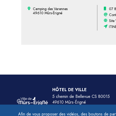
Camping des Varennes
07 8
49610 Mûrs-Érigné
Cont
Site
ITIN
HÔTEL DE VILLE
5 chemin de Bellevue CS 80015
49610 Mûrs-Érigné
Tél.
02 41 79 78 77
Afin de vous proposer des vidéos, des boutons de part