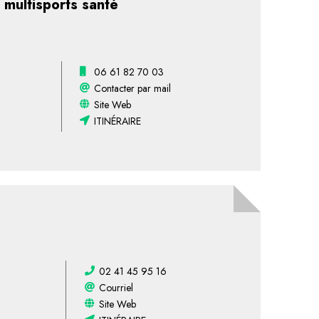
multisports santé
06 61 82 70 03
Contacter par mail
Site Web
ITINÉRAIRE
02 41 45 95 16
Courriel
Site Web