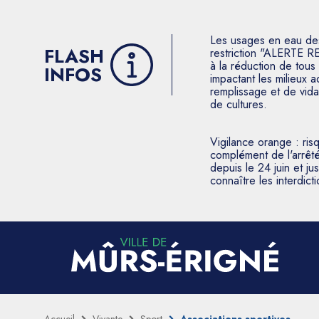
Les usages en eau des p
FLASH
restriction "ALERTE R
à la réduction de tous 
INFOS
impactant les milieux 
remplissage et de vida
de cultures.
Vigilance orange : ris
complément de l'arrêté
depuis le 24 juin et j
connaître les interdic