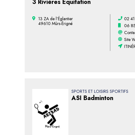
3 Rivières Équitation
13 ZA de l’Églantier
02 41
49610 Mûrs-Érigné
06 85
Contac
Site 
ITINÉ
SPORTS ET LOISIRS SPORTIFS
ASI Badminton