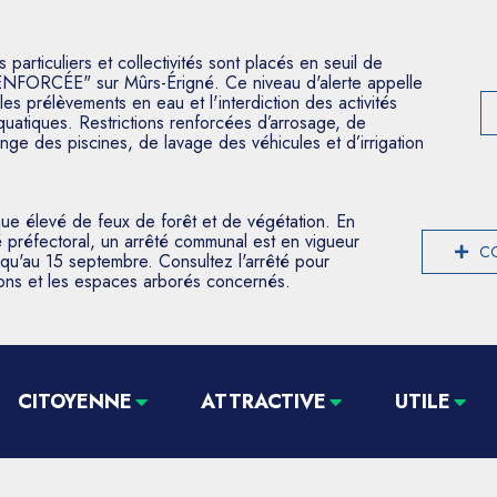
articuliers et collectivités sont placés en seuil de
ENFORCÉE" sur Mûrs-Érigné. Ce niveau d'alerte appelle
les prélèvements en eau et l'interdiction des activités
aquatiques. Restrictions renforcées d’arrosage, de
nge des piscines, de lavage des véhicules et d’irrigation
que élevé de feux de forêt et de végétation. En
 préfectoral, un arrêté communal est en vigueur
CO
usqu'au 15 septembre. Consultez l'arrêté pour
tions et les espaces arborés concernés.
CITOYENNE
ATTRACTIVE
UTILE