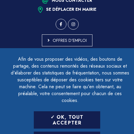
NOUS CONTACTER
SE DÉPLACER EN MAIRIE
OFFRES D'EMPLOI
MARCHÉS PUBLICS
Afin de vous proposer des vidéos, des boutons de
ACCESSIBILITÉ - PARTIELLEMENT CONFORME
partage, des contenus remontés des réseaux sociaux et
PLAN DU SITE
d'élaborer des statistiques de fréquentation, nous sommes
MENTIONS LÉGALES
CONTACTER LE DÉLÉGUÉ À LA PROTECTION DES DONNÉES
susceptibles de déposer des cookies tiers sur votre
GESTION DES COOKIES
machine. Cela ne peut se faire qu'en obtenant, au
préalable, votre consentement pour chacun de ces
cookies.
LETTRE D'INFORMATION
OK, TOUT
SAISIR VOTRE ADRESSE E-MAIL
ACCEPTER
POUR VOUS INSCRIRE :