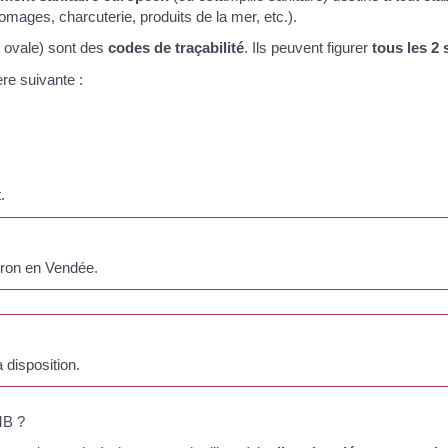
mages, charcuterie, produits de la mer, etc.).
e ovale) sont des
codes de traçabilité
. Ils peuvent figurer
tous les 2
re suivante :
.
eron en Vendée.
 disposition.
MB ?