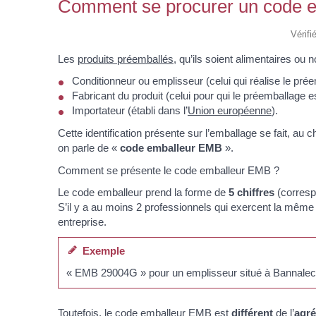
Comment se procurer un code 
Vérifi
Les
produits préemballés
, qu’ils soient alimentaires ou
Conditionneur ou emplisseur (celui qui réalise le pré
Fabricant du produit (celui pour qui le préemballage e
Importateur (établi dans l’
Union européenne
).
Cette identification présente sur l’emballage se fait, au c
on parle de «
code emballeur EMB
».
Comment se présente le code emballeur EMB ?
Le code emballeur prend la forme de
5 chiffres
(corresp
S’il y a au moins 2 professionnels qui exercent la même
entreprise.
Exemple
« EMB 29004G » pour un emplisseur situé à Bannalec d
Toutefois, le code emballeur EMB est
différent
de l’
agré