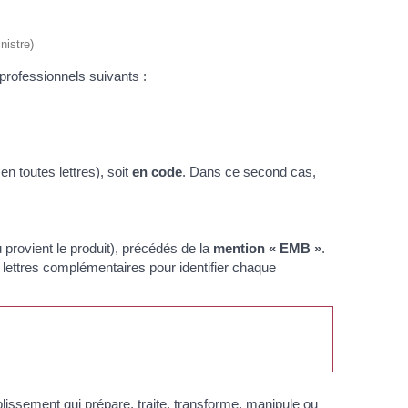
nistre)
 professionnels suivants :
n toutes lettres), soit
en code
. Dans ce second cas,
rovient le produit), précédés de la
mention «
EMB
»
.
 lettres complémentaires pour identifier chaque
ablissement qui prépare, traite, transforme, manipule ou