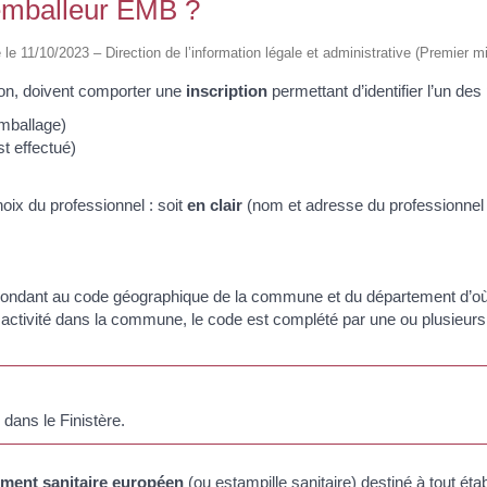
emballeur EMB ?
é le 11/10/2023 – Direction de l’information légale et administrative (Premier mi
 non, doivent comporter une
inscription
permettant d’identifier l’un des
emballage)
st effectué)
hoix du professionnel : soit
en clair
(nom et adresse du professionnel e
ondant au code géographique de la commune et du département d’où p
 activité dans la commune, le code est complété par une ou plusieurs
ans le Finistère.
ment sanitaire européen
(ou estampille sanitaire) destiné à tout ét