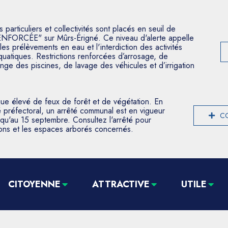
articuliers et collectivités sont placés en seuil de
ENFORCÉE" sur Mûrs-Érigné. Ce niveau d'alerte appelle
les prélèvements en eau et l'interdiction des activités
aquatiques. Restrictions renforcées d’arrosage, de
nge des piscines, de lavage des véhicules et d’irrigation
que élevé de feux de forêt et de végétation. En
 préfectoral, un arrêté communal est en vigueur
CO
usqu'au 15 septembre. Consultez l'arrêté pour
tions et les espaces arborés concernés.
CITOYENNE
ATTRACTIVE
UTILE