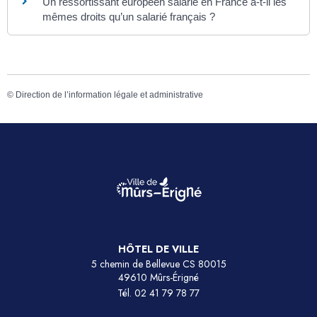
Un ressortissant européen salarié en France a-t-il les
mêmes droits qu’un salarié français ?
©
Direction de l’information légale et administrative
HÔTEL DE VILLE
5 chemin de Bellevue CS 80015
49610 Mûrs-Érigné
Tél.
02 41 79 78 77