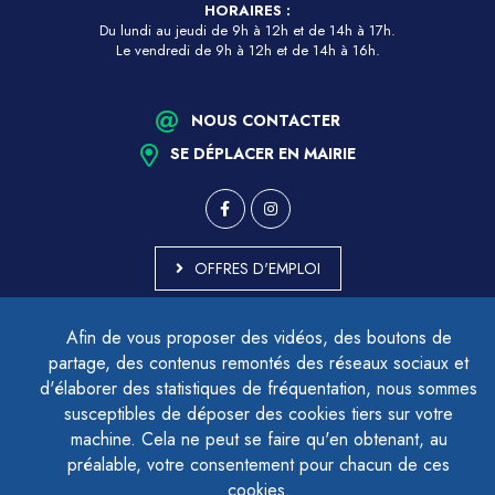
HORAIRES :
Du lundi au jeudi de 9h à 12h et de 14h à 17h.
Le vendredi de 9h à 12h et de 14h à 16h.
NOUS CONTACTER
SE DÉPLACER EN MAIRIE
OFFRES D'EMPLOI
MARCHÉS PUBLICS
Afin de vous proposer des vidéos, des boutons de
ACCESSIBILITÉ - PARTIELLEMENT CONFORME
partage, des contenus remontés des réseaux sociaux et
PLAN DU SITE
d'élaborer des statistiques de fréquentation, nous sommes
MENTIONS LÉGALES
CONTACTER LE DÉLÉGUÉ À LA PROTECTION DES DONNÉES
susceptibles de déposer des cookies tiers sur votre
GESTION DES COOKIES
machine. Cela ne peut se faire qu'en obtenant, au
préalable, votre consentement pour chacun de ces
cookies.