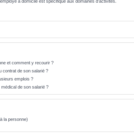
é employé à domicile est spécifique aux domaines d’activités.
onne et comment y recourir ?
u contrat de son salarié ?
lusieurs emplois ?
i médical de son salarié ?
 à la personne)