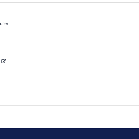
ulier
é