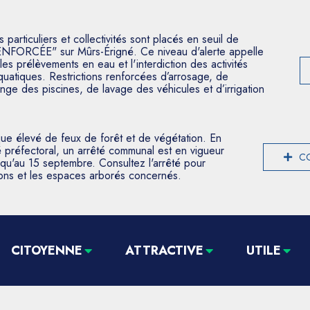
articuliers et collectivités sont placés en seuil de
ENFORCÉE" sur Mûrs-Érigné. Ce niveau d'alerte appelle
les prélèvements en eau et l'interdiction des activités
aquatiques. Restrictions renforcées d’arrosage, de
nge des piscines, de lavage des véhicules et d’irrigation
que élevé de feux de forêt et de végétation. En
 préfectoral, un arrêté communal est en vigueur
CO
usqu'au 15 septembre. Consultez l'arrêté pour
tions et les espaces arborés concernés.
CITOYENNE
ATTRACTIVE
UTILE