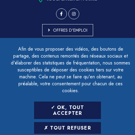
OFFRES D'EMPLOI
MARCHÉS PUBLICS
Afin de vous proposer des vidéos, des boutons de
ACCESSIBILITÉ - PARTIELLEMENT CONFORME
partage, des contenus remontés des réseaux sociaux et
PLAN DU SITE
d'élaborer des statistiques de fréquentation, nous sommes
MENTIONS LÉGALES
CONTACTER LE DÉLÉGUÉ À LA PROTECTION DES DONNÉES
susceptibles de déposer des cookies tiers sur votre
GESTION DES COOKIES
machine. Cela ne peut se faire qu'en obtenant, au
préalable, votre consentement pour chacun de ces
cookies.
LETTRE D'INFORMATION
OK, TOUT
SAISIR VOTRE ADRESSE E-MAIL
ACCEPTER
POUR VOUS INSCRIRE :
TOUT REFUSER