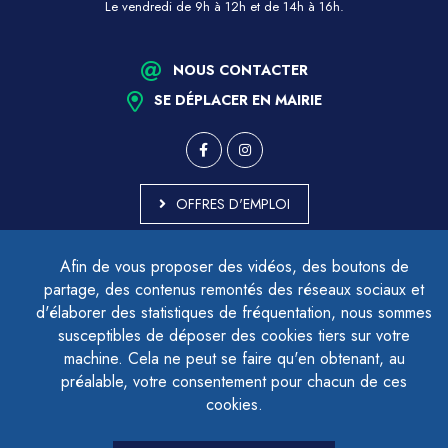
Le vendredi de 9h à 12h et de 14h à 16h.
NOUS CONTACTER
SE DÉPLACER EN MAIRIE
OFFRES D'EMPLOI
MARCHÉS PUBLICS
Afin de vous proposer des vidéos, des boutons de
ACCESSIBILITÉ - PARTIELLEMENT CONFORME
partage, des contenus remontés des réseaux sociaux et
PLAN DU SITE
d'élaborer des statistiques de fréquentation, nous sommes
MENTIONS LÉGALES
CONTACTER LE DÉLÉGUÉ À LA PROTECTION DES DONNÉES
susceptibles de déposer des cookies tiers sur votre
GESTION DES COOKIES
machine. Cela ne peut se faire qu'en obtenant, au
préalable, votre consentement pour chacun de ces
cookies.
LETTRE D'INFORMATION