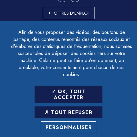
OFFRES D'EMPLOI
MARCHÉS PUBLICS
Afin de vous proposer des vidéos, des boutons de
ACCESSIBILITÉ - PARTIELLEMENT CONFORME
partage, des contenus remontés des réseaux sociaux et
PLAN DU SITE
d'élaborer des statistiques de fréquentation, nous sommes
MENTIONS LÉGALES
CONTACTER LE DÉLÉGUÉ À LA PROTECTION DES DONNÉES
susceptibles de déposer des cookies tiers sur votre
GESTION DES COOKIES
machine. Cela ne peut se faire qu'en obtenant, au
préalable, votre consentement pour chacun de ces
cookies.
LETTRE D'INFORMATION
OK, TOUT
SAISIR VOTRE ADRESSE E-MAIL
ACCEPTER
POUR VOUS INSCRIRE :
TOUT REFUSER
ARCHIVES
DÉSINSCRIPTION
PERSONNALISER