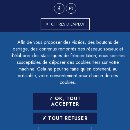
OFFRES D'EMPLOI
MARCHÉS PUBLICS
Afin de vous proposer des vidéos, des boutons de
ACCESSIBILITÉ - PARTIELLEMENT CONFORME
partage, des contenus remontés des réseaux sociaux et
PLAN DU SITE
d'élaborer des statistiques de fréquentation, nous sommes
MENTIONS LÉGALES
CONTACTER LE DÉLÉGUÉ À LA PROTECTION DES DONNÉES
susceptibles de déposer des cookies tiers sur votre
GESTION DES COOKIES
machine. Cela ne peut se faire qu'en obtenant, au
préalable, votre consentement pour chacun de ces
cookies.
LETTRE D'INFORMATION
OK, TOUT
SAISIR VOTRE ADRESSE E-MAIL
ACCEPTER
POUR VOUS INSCRIRE :
TOUT REFUSER
ARCHIVES
DÉSINSCRIPTION