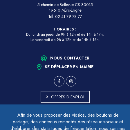
5 chemin de Bellevue CS 80015
49610 Mûrs-Érigné
Tél.
02 41 79 78 77
HORAIRES :
Du lundi au jeudi de 9h à 12h et de 14h à 17h.
Le vendredi de 9h à 12h et de 14h à 16h.
NOUS CONTACTER
SE DÉPLACER EN MAIRIE
OFFRES D'EMPLOI
MARCHÉS PUBLICS
Afin de vous proposer des vidéos, des boutons de
ACCESSIBILITÉ - PARTIELLEMENT CONFORME
partage, des contenus remontés des réseaux sociaux et
PLAN DU SITE
d'élaborer des statistiques de fréquentation, nous sommes
MENTIONS LÉGALES