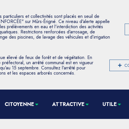
articuliers et collectivités sont placés en seuil de
ENFORCÉE" sur Mûrs-Érigné. Ce niveau d'alerte appelle
les prélèvements en eau et l'interdiction des activités
aquatiques. Restrictions renforcées d’arrosage, de
nge des piscines, de lavage des véhicules et d’irrigation
que élevé de feux de forêt et de végétation. En
 préfectoral, un arrêté communal est en vigueur
CO
usqu'au 15 septembre. Consultez l'arrêté pour
tions et les espaces arborés concernés.
CITOYENNE
ATTRACTIVE
UTILE