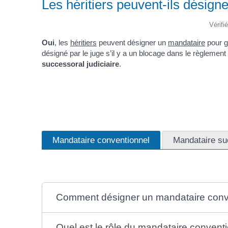
Les héritiers peuvent-ils désign
Vérifi
Oui
, les
héritiers
peuvent désigner un
mandataire
pour g
désigné par le juge s’il y a un blocage dans le règlement
successoral judiciaire
.
Mandataire conventionnel
Mandataire suc
Comment désigner un mandataire conv
Quel est le rôle du mandataire convent