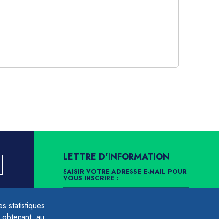
LETTRE D'INFORMATION
SAISIR VOTRE ADRESSE E-MAIL POUR
VOUS INSCRIRE :
LLEMENT
 statistiques
ARCHIVES
DÉSINSCRIPTION
 obtenant, au