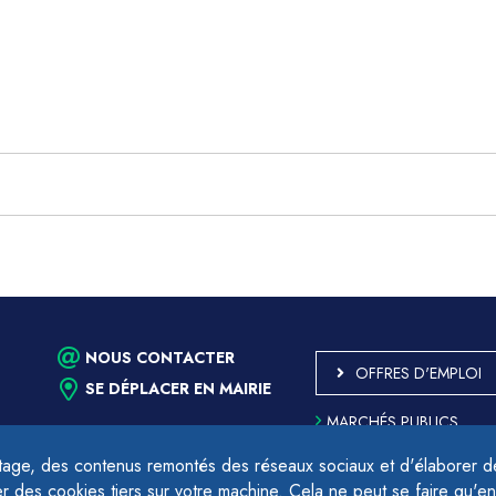
NOUS CONTACTER
OFFRES D'EMPLOI
SE DÉPLACER EN MAIRIE
MARCHÉS PUBLICS
ACCESSIBILITÉ - PARTIE
CONFORME
age, des contenus remontés des réseaux sociaux et d'élaborer des
PLAN DU SITE
des cookies tiers sur votre machine. Cela ne peut se faire qu'en