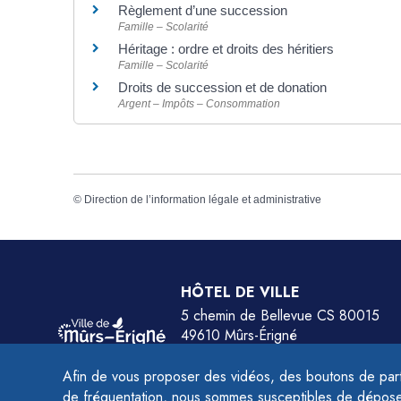
Règlement d’une succession
Famille – Scolarité
Héritage : ordre et droits des héritiers
Famille – Scolarité
Droits de succession et de donation
Argent – Impôts – Consommation
©
Direction de l’information légale et administrative
HÔTEL DE VILLE
5 chemin de Bellevue CS 80015
49610 Mûrs-Érigné
Tél.
02 41 79 78 77
Afin de vous proposer des vidéos, des boutons de part
HORAIRES :
de fréquentation, nous sommes susceptibles de déposer 