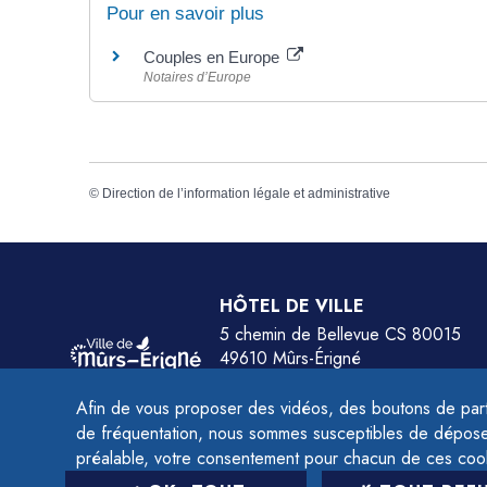
Pour en savoir plus
Couples en Europe
Notaires d’Europe
©
Direction de l’information légale et administrative
HÔTEL DE VILLE
5 chemin de Bellevue CS 80015
49610 Mûrs-Érigné
Tél.
02 41 79 78 77
Afin de vous proposer des vidéos, des boutons de part
HORAIRES :
de fréquentation, nous sommes susceptibles de déposer 
Du lundi au jeudi de 9h à 12h et de 14h à 
préalable, votre consentement pour chacun de ces coo
Le vendredi de 9h à 12h et de 14h à 16h.