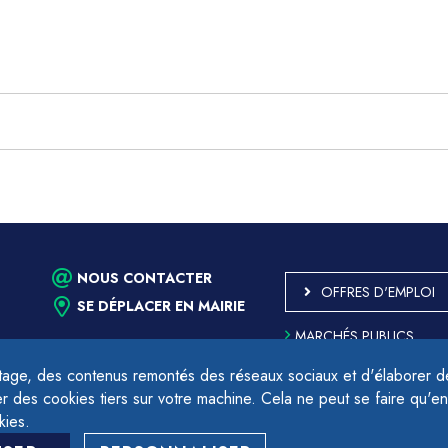
NOUS CONTACTER
OFFRES D'EMPLOI
SE DÉPLACER EN MAIRIE
MARCHÉS PUBLICS
ACCESSIBILITÉ - PARTIE
CONFORME
age, des contenus remontés des réseaux sociaux et d'élaborer des
PLAN DU SITE
des cookies tiers sur votre machine. Cela ne peut se faire qu'en
17h.
MENTIONS LÉGALES
kies.
CONTACTER LE DÉLÉGU