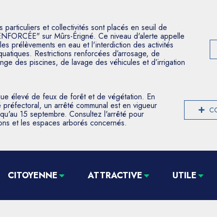
articuliers et collectivités sont placés en seuil de
ENFORCÉE" sur Mûrs-Érigné. Ce niveau d'alerte appelle
les prélèvements en eau et l'interdiction des activités
aquatiques. Restrictions renforcées d’arrosage, de
nge des piscines, de lavage des véhicules et d’irrigation
que élevé de feux de forêt et de végétation. En
 préfectoral, un arrêté communal est en vigueur
CO
usqu'au 15 septembre. Consultez l'arrêté pour
tions et les espaces arborés concernés.
CITOYENNE
ATTRACTIVE
UTILE