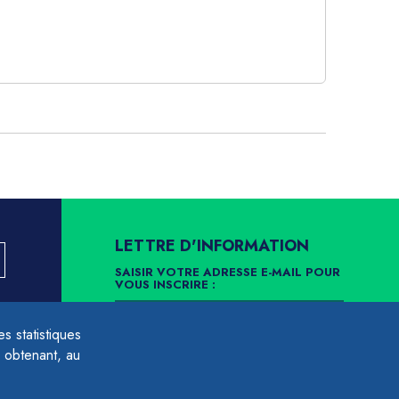
LETTRE D'INFORMATION
SAISIR VOTRE ADRESSE E-MAIL POUR
VOUS INSCRIRE :
LLEMENT
 statistiques
ARCHIVES
DÉSINSCRIPTION
 obtenant, au
É À LA