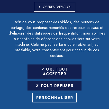
OFFRES D'EMPLOI
MARCHÉS PUBLICS
Afin de vous proposer des vidéos, des boutons de
ACCESSIBILITÉ - PARTIELLEMENT CONFORME
partage, des contenus remontés des réseaux sociaux et
PLAN DU SITE
d'élaborer des statistiques de fréquentation, nous sommes
MENTIONS LÉGALES
CONTACTER LE DÉLÉGUÉ À LA PROTECTION DES DONNÉES
susceptibles de déposer des cookies tiers sur votre
GESTION DES COOKIES
machine. Cela ne peut se faire qu'en obtenant, au
préalable, votre consentement pour chacun de ces
cookies.
LETTRE D'INFORMATION
OK, TOUT
SAISIR VOTRE ADRESSE E-MAIL
ACCEPTER
POUR VOUS INSCRIRE :
TOUT REFUSER
ARCHIVES
DÉSINSCRIPTION
PERSONNALISER
RÉALISATION
STRATIS