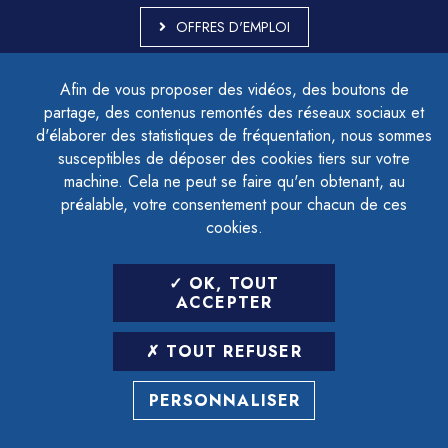
OFFRES D'EMPLOI
MARCHÉS PUBLICS
Afin de vous proposer des vidéos, des boutons de
ACCESSIBILITÉ - PARTIELLEMENT CONFORME
partage, des contenus remontés des réseaux sociaux et
PLAN DU SITE
d'élaborer des statistiques de fréquentation, nous sommes
MENTIONS LÉGALES
CONTACTER LE DÉLÉGUÉ À LA PROTECTION DES DONNÉES
susceptibles de déposer des cookies tiers sur votre
GESTION DES COOKIES
machine. Cela ne peut se faire qu'en obtenant, au
préalable, votre consentement pour chacun de ces
cookies.
LETTRE D'INFORMATION
OK, TOUT
SAISIR VOTRE ADRESSE E-MAIL
ACCEPTER
POUR VOUS INSCRIRE :
TOUT REFUSER
ARCHIVES
DÉSINSCRIPTION
PERSONNALISER
RÉALISATION
STRATIS