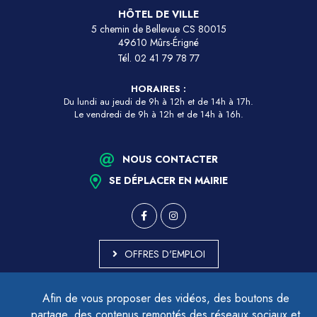
HÔTEL DE VILLE
5 chemin de Bellevue CS 80015
49610 Mûrs-Érigné
Tél.
02 41 79 78 77
HORAIRES :
Du lundi au jeudi de 9h à 12h et de 14h à 17h.
Le vendredi de 9h à 12h et de 14h à 16h.
NOUS CONTACTER
SE DÉPLACER EN MAIRIE
OFFRES D'EMPLOI
MARCHÉS PUBLICS
Afin de vous proposer des vidéos, des boutons de
ACCESSIBILITÉ - PARTIELLEMENT CONFORME
partage, des contenus remontés des réseaux sociaux et
PLAN DU SITE