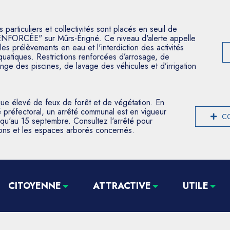
articuliers et collectivités sont placés en seuil de
ENFORCÉE" sur Mûrs-Érigné. Ce niveau d'alerte appelle
les prélèvements en eau et l'interdiction des activités
aquatiques. Restrictions renforcées d’arrosage, de
nge des piscines, de lavage des véhicules et d’irrigation
que élevé de feux de forêt et de végétation. En
 préfectoral, un arrêté communal est en vigueur
CO
usqu'au 15 septembre. Consultez l'arrêté pour
tions et les espaces arborés concernés.
CITOYENNE
ATTRACTIVE
UTILE