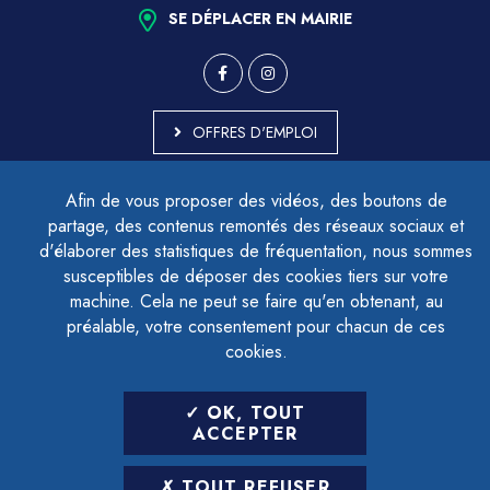
SE DÉPLACER EN MAIRIE
OFFRES D'EMPLOI
MARCHÉS PUBLICS
Afin de vous proposer des vidéos, des boutons de
ACCESSIBILITÉ - PARTIELLEMENT CONFORME
partage, des contenus remontés des réseaux sociaux et
PLAN DU SITE
d'élaborer des statistiques de fréquentation, nous sommes
MENTIONS LÉGALES
CONTACTER LE DÉLÉGUÉ À LA PROTECTION DES DONNÉES
susceptibles de déposer des cookies tiers sur votre
GESTION DES COOKIES
machine. Cela ne peut se faire qu'en obtenant, au
préalable, votre consentement pour chacun de ces
cookies.
LETTRE D'INFORMATION
OK, TOUT
SAISIR VOTRE ADRESSE E-MAIL
ACCEPTER
POUR VOUS INSCRIRE :
TOUT REFUSER