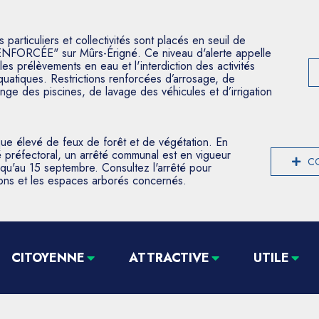
articuliers et collectivités sont placés en seuil de
ENFORCÉE" sur Mûrs-Érigné. Ce niveau d'alerte appelle
les prélèvements en eau et l'interdiction des activités
aquatiques. Restrictions renforcées d’arrosage, de
nge des piscines, de lavage des véhicules et d’irrigation
que élevé de feux de forêt et de végétation. En
 préfectoral, un arrêté communal est en vigueur
CO
usqu'au 15 septembre. Consultez l'arrêté pour
tions et les espaces arborés concernés.
CITOYENNE
ATTRACTIVE
UTILE