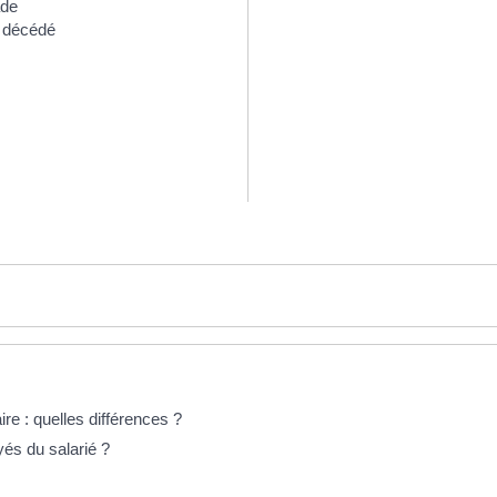
ade
t décédé
ire : quelles différences ?
és du salarié ?