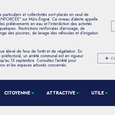
articuliers et collectivités sont placés en seuil de
ENFORCÉE" sur Mûrs-Érigné. Ce niveau d'alerte appelle
les prélèvements en eau et l'interdiction des activités
aquatiques. Restrictions renforcées d’arrosage, de
nge des piscines, de lavage des véhicules et d’irrigation
que élevé de feux de forêt et de végétation. En
 préfectoral, un arrêté communal est en vigueur
CO
usqu'au 15 septembre. Consultez l'arrêté pour
tions et les espaces arborés concernés.
CITOYENNE
ATTRACTIVE
UTILE