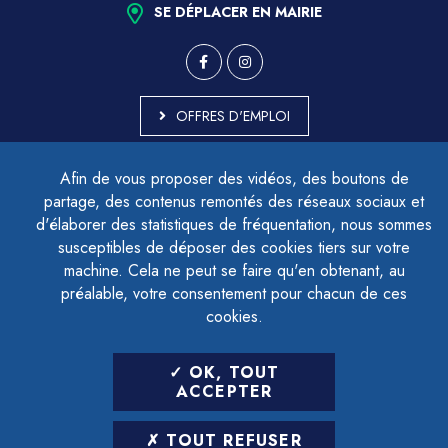
SE DÉPLACER EN MAIRIE
OFFRES D'EMPLOI
MARCHÉS PUBLICS
Afin de vous proposer des vidéos, des boutons de
ACCESSIBILITÉ - PARTIELLEMENT CONFORME
partage, des contenus remontés des réseaux sociaux et
PLAN DU SITE
d'élaborer des statistiques de fréquentation, nous sommes
MENTIONS LÉGALES
CONTACTER LE DÉLÉGUÉ À LA PROTECTION DES DONNÉES
susceptibles de déposer des cookies tiers sur votre
GESTION DES COOKIES
machine. Cela ne peut se faire qu'en obtenant, au
préalable, votre consentement pour chacun de ces
cookies.
LETTRE D'INFORMATION
OK, TOUT
SAISIR VOTRE ADRESSE E-MAIL
ACCEPTER
POUR VOUS INSCRIRE :
TOUT REFUSER