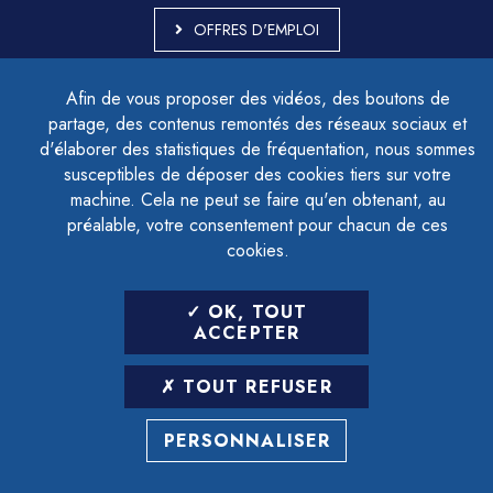
OFFRES D'EMPLOI
MARCHÉS PUBLICS
Afin de vous proposer des vidéos, des boutons de
ACCESSIBILITÉ - PARTIELLEMENT CONFORME
partage, des contenus remontés des réseaux sociaux et
PLAN DU SITE
d'élaborer des statistiques de fréquentation, nous sommes
MENTIONS LÉGALES
CONTACTER LE DÉLÉGUÉ À LA PROTECTION DES DONNÉES
susceptibles de déposer des cookies tiers sur votre
GESTION DES COOKIES
machine. Cela ne peut se faire qu'en obtenant, au
préalable, votre consentement pour chacun de ces
cookies.
LETTRE D'INFORMATION
OK, TOUT
SAISIR VOTRE ADRESSE E-MAIL
ACCEPTER
POUR VOUS INSCRIRE :
TOUT REFUSER
ARCHIVES
DÉSINSCRIPTION
PERSONNALISER
RÉALISATION
STRATIS