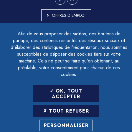
OFFRES D'EMPLOI
MARCHÉS PUBLICS
Afin de vous proposer des vidéos, des boutons de
ACCESSIBILITÉ - PARTIELLEMENT CONFORME
partage, des contenus remontés des réseaux sociaux et
PLAN DU SITE
d'élaborer des statistiques de fréquentation, nous sommes
MENTIONS LÉGALES
CONTACTER LE DÉLÉGUÉ À LA PROTECTION DES DONNÉES
susceptibles de déposer des cookies tiers sur votre
GESTION DES COOKIES
machine. Cela ne peut se faire qu'en obtenant, au
préalable, votre consentement pour chacun de ces
cookies.
LETTRE D'INFORMATION
OK, TOUT
SAISIR VOTRE ADRESSE E-MAIL
ACCEPTER
POUR VOUS INSCRIRE :
TOUT REFUSER
ARCHIVES
DÉSINSCRIPTION
PERSONNALISER