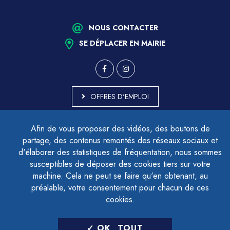
NOUS CONTACTER
SE DÉPLACER EN MAIRIE
OFFRES D'EMPLOI
MARCHÉS PUBLICS
Afin de vous proposer des vidéos, des boutons de
ACCESSIBILITÉ - PARTIELLEMENT CONFORME
partage, des contenus remontés des réseaux sociaux et
PLAN DU SITE
d'élaborer des statistiques de fréquentation, nous sommes
MENTIONS LÉGALES
CONTACTER LE DÉLÉGUÉ À LA PROTECTION DES DONNÉES
susceptibles de déposer des cookies tiers sur votre
GESTION DES COOKIES
machine. Cela ne peut se faire qu'en obtenant, au
préalable, votre consentement pour chacun de ces
cookies.
LETTRE D'INFORMATION
OK, TOUT