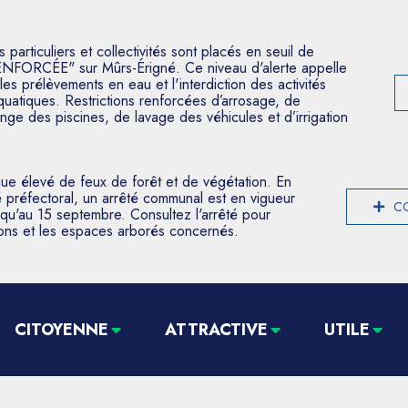
articuliers et collectivités sont placés en seuil de
ENFORCÉE" sur Mûrs-Érigné. Ce niveau d'alerte appelle
les prélèvements en eau et l'interdiction des activités
aquatiques. Restrictions renforcées d’arrosage, de
nge des piscines, de lavage des véhicules et d’irrigation
que élevé de feux de forêt et de végétation. En
 préfectoral, un arrêté communal est en vigueur
CO
usqu'au 15 septembre. Consultez l'arrêté pour
tions et les espaces arborés concernés.
CITOYENNE
ATTRACTIVE
UTILE