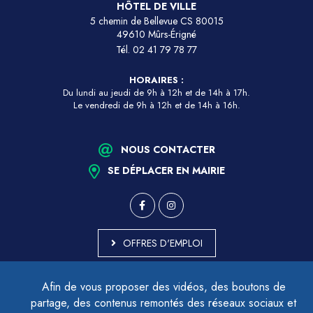
HÔTEL DE VILLE
5 chemin de Bellevue CS 80015
49610 Mûrs-Érigné
Tél.
02 41 79 78 77
HORAIRES :
Du lundi au jeudi de 9h à 12h et de 14h à 17h.
Le vendredi de 9h à 12h et de 14h à 16h.
NOUS CONTACTER
SE DÉPLACER EN MAIRIE
OFFRES D'EMPLOI
MARCHÉS PUBLICS
Afin de vous proposer des vidéos, des boutons de
ACCESSIBILITÉ - PARTIELLEMENT CONFORME
partage, des contenus remontés des réseaux sociaux et
PLAN DU SITE