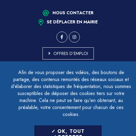
NOUS CONTACTER
SE DÉPLACER EN MAIRIE
OFFRES D'EMPLOI
MARCHÉS PUBLICS
Afin de vous proposer des vidéos, des boutons de
ACCESSIBILITÉ - PARTIELLEMENT CONFORME
partage, des contenus remontés des réseaux sociaux et
PLAN DU SITE
d'élaborer des statistiques de fréquentation, nous sommes
MENTIONS LÉGALES
CONTACTER LE DÉLÉGUÉ À LA PROTECTION DES DONNÉES
susceptibles de déposer des cookies tiers sur votre
GESTION DES COOKIES
machine. Cela ne peut se faire qu'en obtenant, au
préalable, votre consentement pour chacun de ces
cookies.
LETTRE D'INFORMATION
OK, TOUT
SAISIR VOTRE ADRESSE E-MAIL