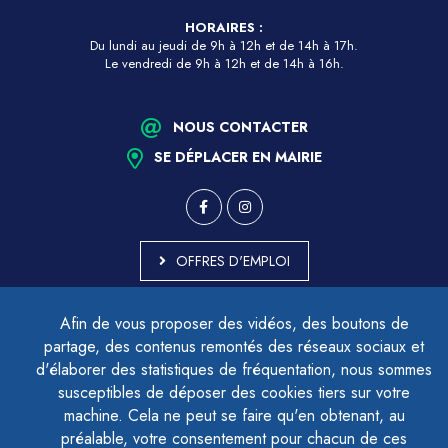
HORAIRES :
Du lundi au jeudi de 9h à 12h et de 14h à 17h.
Le vendredi de 9h à 12h et de 14h à 16h.
NOUS CONTACTER
SE DÉPLACER EN MAIRIE
OFFRES D'EMPLOI
MARCHÉS PUBLICS
Afin de vous proposer des vidéos, des boutons de
ACCESSIBILITÉ - PARTIELLEMENT CONFORME
partage, des contenus remontés des réseaux sociaux et
PLAN DU SITE
d'élaborer des statistiques de fréquentation, nous sommes
MENTIONS LÉGALES
CONTACTER LE DÉLÉGUÉ À LA PROTECTION DES DONNÉES
susceptibles de déposer des cookies tiers sur votre
GESTION DES COOKIES
machine. Cela ne peut se faire qu'en obtenant, au
préalable, votre consentement pour chacun de ces