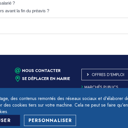
salarié ?
rs avant la fin du préavis ?
NOUS CONTACTER
OFFRES D'EMPLOI
SE DÉPLACER EN MAIRIE
MARCHÉS PUBLICS
ACCESSIBILITÉ - PARTIE
CONFORME
age, des contenus remontés des réseaux sociaux et d'élaborer des
PLAN DU SITE
des cookies tiers sur votre machine. Cela ne peut se faire qu'en
17h.
MENTIONS LÉGALES
kies.
CONTACTER LE DÉLÉGU
USER
PERSONNALISER
PROTECTION DES DON
GESTION DES COOKIES