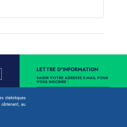
LETTRE D'INFORMATION
SAISIR VOTRE ADRESSE E-MAIL POUR
VOUS INSCRIRE :
LLEMENT
 statistiques
ARCHIVES
DÉSINSCRIPTION
 obtenant, au
É À LA
NÉES