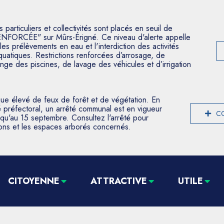
articuliers et collectivités sont placés en seuil de
ENFORCÉE" sur Mûrs-Érigné. Ce niveau d'alerte appelle
les prélèvements en eau et l'interdiction des activités
aquatiques. Restrictions renforcées d’arrosage, de
nge des piscines, de lavage des véhicules et d’irrigation
que élevé de feux de forêt et de végétation. En
 préfectoral, un arrêté communal est en vigueur
CO
usqu'au 15 septembre. Consultez l'arrêté pour
tions et les espaces arborés concernés.
CITOYENNE
ATTRACTIVE
UTILE