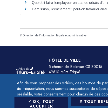
Que doit faire l’employeur en cas de décès d’un 
Démission, licenciement : peut-on travailler ailleu
©
Direction de l’information légale et administrative
HÔTEL DE VILLE
5 chemin de Bellevue CS 80015
49610 Mûrs-Érigné
Tél.
02 41 79 78 77
Afin de vous proposer des vidéos, des boutons de part
HORAIRES :
de fréquentation, nous sommes susceptibles de déposer 
Du lundi au jeudi de 9h à 12h et de 14h à 
préalable, votre consentement pour chacun de ces coo
Le vendredi de 9h à 12h et de 14h à 16h.
OK, TOUT
TOUT REF
ACCEPTER