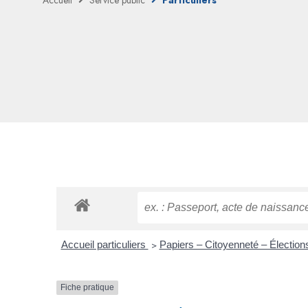
Accueil
Service public
Particuliers
Accueil particuliers
>
Papiers – Citoyenneté – Électio
Fiche pratique