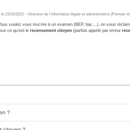
é le 23/10/2023 – Direction de l’information légale et administrative (Premier mi
? Vous voulez vous inscrire à un examen (BEP, bac…), on vous réclam
sur ce qu’est le
recensement citoyen
(parfois appelé par erreur
rec
yen ?
t citoyen ?