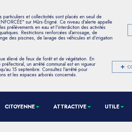
articuliers et collectivités sont placés en seuil de
ENFORCÉE" sur Mûrs-Érigné. Ce niveau d'alerte appelle
les prélèvements en eau et l'interdiction des activités
aquatiques. Restrictions renforcées d’arrosage, de
nge des piscines, de lavage des véhicules et d’irrigation
que élevé de feux de forêt et de végétation. En
 préfectoral, un arrêté communal est en vigueur
CO
usqu'au 15 septembre. Consultez l'arrêté pour
tions et les espaces arborés concernés.
CITOYENNE
ATTRACTIVE
UTILE