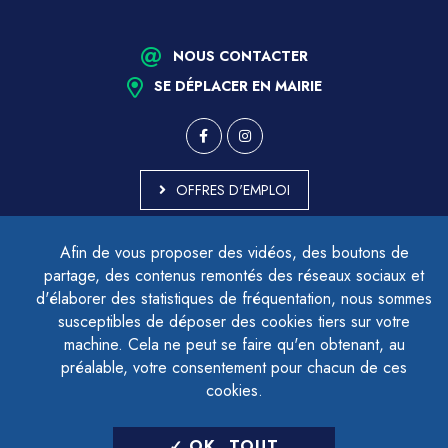
NOUS CONTACTER
SE DÉPLACER EN MAIRIE
OFFRES D'EMPLOI
MARCHÉS PUBLICS
Afin de vous proposer des vidéos, des boutons de
ACCESSIBILITÉ - PARTIELLEMENT CONFORME
partage, des contenus remontés des réseaux sociaux et
PLAN DU SITE
d'élaborer des statistiques de fréquentation, nous sommes
MENTIONS LÉGALES
CONTACTER LE DÉLÉGUÉ À LA PROTECTION DES DONNÉES
susceptibles de déposer des cookies tiers sur votre
GESTION DES COOKIES
machine. Cela ne peut se faire qu'en obtenant, au
préalable, votre consentement pour chacun de ces
cookies.
LETTRE D'INFORMATION
OK, TOUT