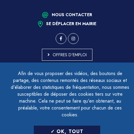
NOUS CONTACTER
SE DÉPLACER EN MAIRIE
OFFRES D'EMPLOI
MARCHÉS PUBLICS
Afin de vous proposer des vidéos, des boutons de
ACCESSIBILITÉ - PARTIELLEMENT CONFORME
partage, des contenus remontés des réseaux sociaux et
PLAN DU SITE
d'élaborer des statistiques de fréquentation, nous sommes
MENTIONS LÉGALES
CONTACTER LE DÉLÉGUÉ À LA PROTECTION DES DONNÉES
susceptibles de déposer des cookies tiers sur votre
GESTION DES COOKIES
machine. Cela ne peut se faire qu'en obtenant, au
préalable, votre consentement pour chacun de ces
cookies.
LETTRE D'INFORMATION
OK, TOUT