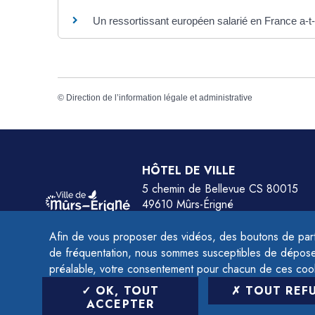
Un ressortissant européen salarié en France a-t-i
©
Direction de l’information légale et administrative
HÔTEL DE VILLE
5 chemin de Bellevue CS 80015
49610 Mûrs-Érigné
Tél.
02 41 79 78 77
Afin de vous proposer des vidéos, des boutons de part
HORAIRES :
de fréquentation, nous sommes susceptibles de déposer 
Du lundi au jeudi de 9h à 12h et de 14h à 
préalable, votre consentement pour chacun de ces coo
Le vendredi de 9h à 12h et de 14h à 16h.
OK, TOUT
TOUT REF
ACCEPTER