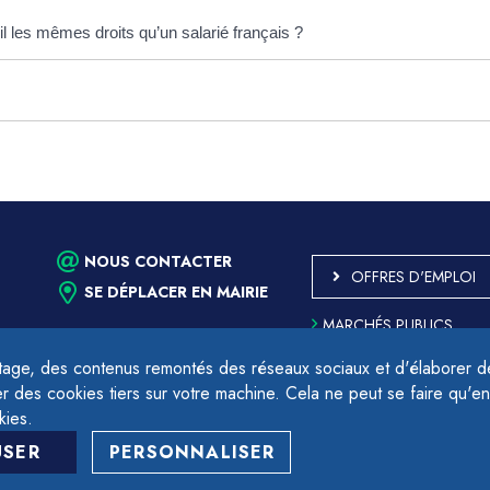
l les mêmes droits qu’un salarié français ?
NOUS CONTACTER
OFFRES D'EMPLOI
SE DÉPLACER EN MAIRIE
MARCHÉS PUBLICS
ACCESSIBILITÉ - PARTIE
CONFORME
age, des contenus remontés des réseaux sociaux et d'élaborer des
PLAN DU SITE
des cookies tiers sur votre machine. Cela ne peut se faire qu'en
17h.
MENTIONS LÉGALES
kies.
CONTACTER LE DÉLÉGU
USER
PERSONNALISER
PROTECTION DES DON
GESTION DES COOKIES