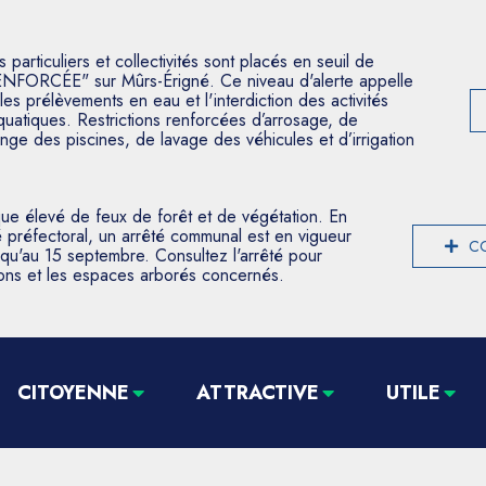
articuliers et collectivités sont placés en seuil de
ENFORCÉE" sur Mûrs-Érigné. Ce niveau d'alerte appelle
les prélèvements en eau et l'interdiction des activités
aquatiques. Restrictions renforcées d’arrosage, de
nge des piscines, de lavage des véhicules et d’irrigation
que élevé de feux de forêt et de végétation. En
 préfectoral, un arrêté communal est en vigueur
CO
usqu'au 15 septembre. Consultez l'arrêté pour
tions et les espaces arborés concernés.
CITOYENNE
ATTRACTIVE
UTILE