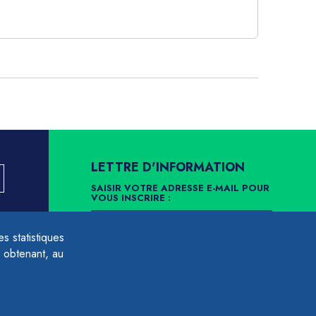
LETTRE D'INFORMATION
SAISIR VOTRE ADRESSE E-MAIL POUR
VOUS INSCRIRE :
LLEMENT
 statistiques
ARCHIVES
DÉSINSCRIPTION
 obtenant, au
É À LA
NÉES