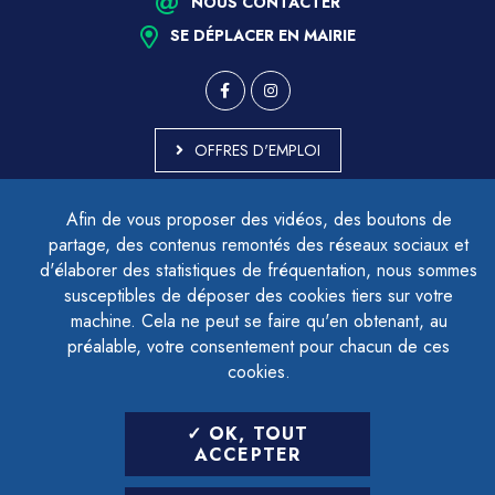
NOUS CONTACTER
SE DÉPLACER EN MAIRIE
OFFRES D'EMPLOI
MARCHÉS PUBLICS
Afin de vous proposer des vidéos, des boutons de
ACCESSIBILITÉ - PARTIELLEMENT CONFORME
partage, des contenus remontés des réseaux sociaux et
PLAN DU SITE
d'élaborer des statistiques de fréquentation, nous sommes
MENTIONS LÉGALES
CONTACTER LE DÉLÉGUÉ À LA PROTECTION DES DONNÉES
susceptibles de déposer des cookies tiers sur votre
GESTION DES COOKIES
machine. Cela ne peut se faire qu'en obtenant, au
préalable, votre consentement pour chacun de ces
cookies.
LETTRE D'INFORMATION
OK, TOUT
SAISIR VOTRE ADRESSE E-MAIL
ACCEPTER
POUR VOUS INSCRIRE :